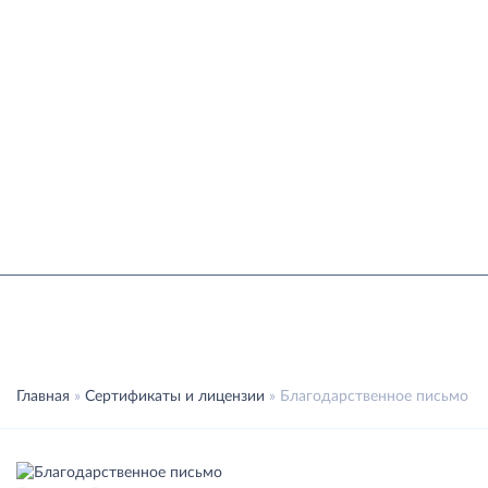
Перейти к основному содержанию
8 (843) 280-06-80
Оставить заявку
БЛАГОДАРСТВЕННОЕ ПИСЬМО
Главная
»
Сертификаты и лицензии
»
Благодарственное письмо
Вы здесь