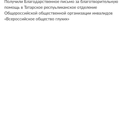
Получили Благодарственное письмо за благотворительную
помощь в Татарское респуьликанское отделение
Общероссийской общественной организации инвалидов
«Всероссийское общество глухих»
ЗАВОД «МАЯК»
имеет все необходимое:
Квалифицированный персонал,
Специализированные производственные цеха,
оснащённые современным оборудованием,
Многолетний опыт работы на рынке металлопроката,
позволяющий оперативно закупать необходимые
материалы у надёжных поставщиков.
Наличие в штате опытных профессиональных
конструкторов и технологов позволяет решать самые
сложные задачи.